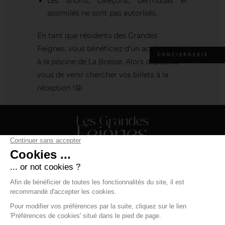
Les shorts, caleçons, bermudas et
assimilés ne sont pas autorisés.
En tant que résidents des Grandes
Feignes, vous bénéficiez d'un accès gratuit
CONCIERGERIE
à la piscine de La Bresse. Alors dépêchez-
vous de venir chercher vos billets à la
réception !😜
Résidence Les Grandes Feignes ***
88 route de Vologne - 88250 La Bresse
+33 (0)3 29 25 70 20
resa.labresse@labellemontagne.com
Conditions générales de ventes
-
Modifier les cookies
-
Mentions légales
-
Contact
-
Boondooa