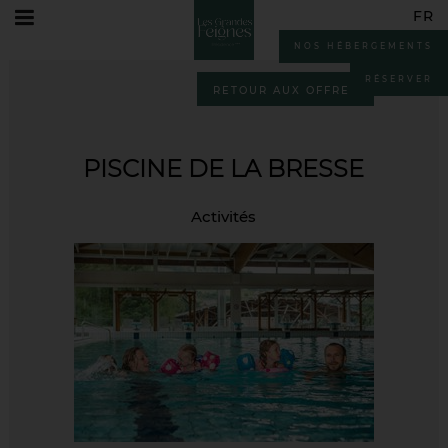
FR
Accueil
Offre Speciale
NOS HÉBERGEMENTS
FR
EN
RÉSERVER
RETOUR AUX OFFRES
DE
PISCINE DE LA BRESSE
Activités