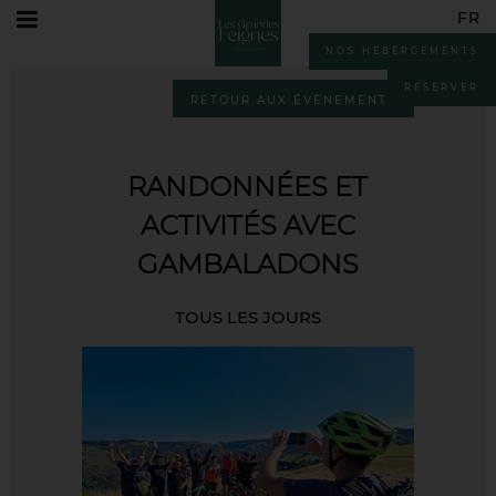
FR
Accueil
Loisirs
Evenements
RANDONNÉES ET ACTIVITÉS AVEC
GAMBALADONS
NOS HÉBERGEMENTS
FR
EN
RÉSERVER
RETOUR AUX ÉVÈNEMENTS
DE
RANDONNÉES ET
ACTIVITÉS AVEC
GAMBALADONS
TOUS LES JOURS