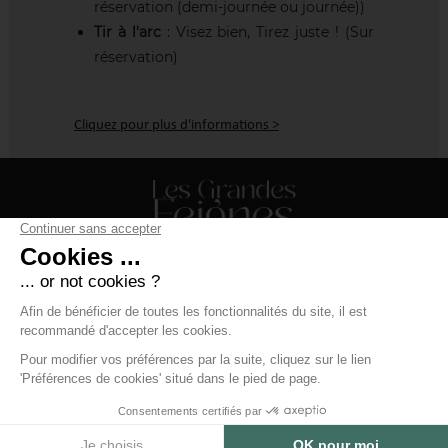
réservation (demi-journée ou journée))
Tir à l'arc
: Visez bien, Tirez juste ! (Sur
réservation)
Cliquez pour plus d'informations >
Résidence Les Grandes Feignes ***
88 route de Vologne - 88250 La Bresse
+33 (0)3 29 25 70 20
resa.labresse@labellemontagne.com
Conditions générales de ventes
-
Modifier les cookies
-
Mentions légales
-
Contact
-
Boondooa
Restez informés!
OK