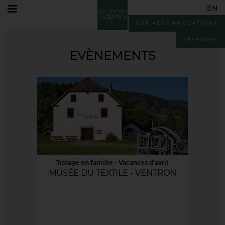
EN
Home
Leisure
Events
OUR ACCOMMODATIONS
FR
EN
RÉSERVER
EVÈNEMENTS
DE
Tissage en famille - Vacances d'avril
MUSÉE DU TEXTILE - VENTRON