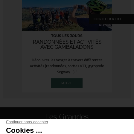
CONCIERGERIE
TOUS LES JOURS
RANDONNÉES ET ACTIVITÉS
AVEC GAMBALADONS
Découvrez les Vosges à travers différentes
activités (randonnées, sorties VTT, gyropode
Segway...) !
MORE