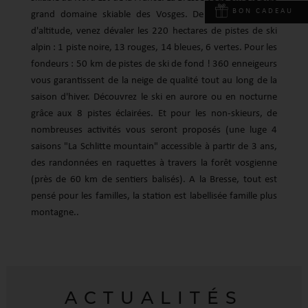
BON CADEAU
grand domaine skiable des Vosges. De 900 à 1350 m
d'altitude, venez dévaler les 220 hectares de pistes de ski
alpin : 1 piste noire, 13 rouges, 14 bleues, 6 vertes. Pour les
fondeurs : 50 km de pistes de ski de fond ! 360 enneigeurs
vous garantissent de la neige de qualité tout au long de la
saison d'hiver. Découvrez le ski en aurore ou en nocturne
grâce aux 8 pistes éclairées. Et pour les non-skieurs, de
nombreuses activités vous seront proposés (une luge 4
saisons "La Schlitte mountain" accessible à partir de 3 ans,
des randonnées en raquettes à travers la forêt vosgienne
(près de 60 km de sentiers balisés). A la Bresse, tout est
pensé pour les familles, la station est labellisée famille plus
montagne..
ACTUALITÉS