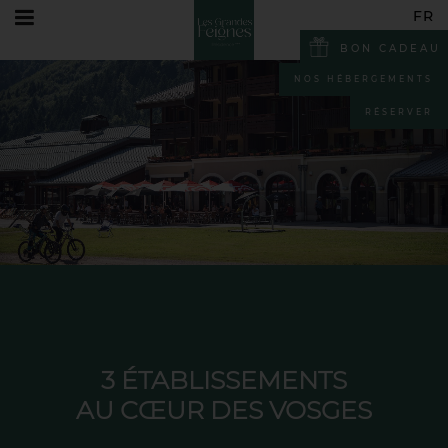
FR
FR
BON CADEAU
EN
NOS HÉBERGEMENTS
DE
RÉSERVER
3 ÉTABLISSEMENTS
AU CŒUR DES VOSGES