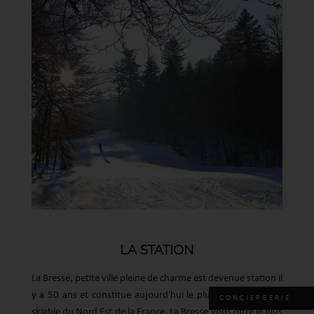
LA STATION
La Bresse, petite ville pleine de charme est devenue station il
y a 50 ans et constitue aujourd'hui le plus grand domaine
CONCIERGERIE
skiable du Nord Est de la France. La Bresse vous offre le plus